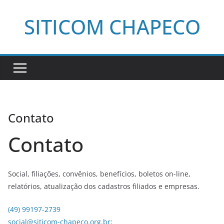
Pular
SITICOM CHAPECO
para
o
conteúdo
Contato
Contato
Social, filiações, convênios, benefícios, boletos on-line,
relatórios, atualização dos cadastros filiados e empresas.
(49) 99197-2739
social@siticom-chapeco.org.br;