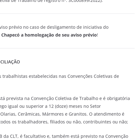
iva de Trabalho de registro nº. SC000899/2022).
viso prévio no caso de desligamento de iniciativa do
M Chapecó a homologação de seu aviso prévio
!
CILIAÇÃO
 trabalhistas estabelecidas nas Convenções Coletivas de
stá prevista na Convenção Coletiva de Trabalho e é obrigatória
 igual ou superior a 12 (doze) meses no Setor
e Olarias, Cerâmicas, Mármores e Granitos. O atendimento é
odos os trabalhadores, filiados ou não, contribuintes ou não;
-B da CLT, é facultativo e, também está previsto na Convenção