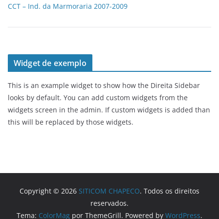
CCT – Ind. da Marmoraria 2007-2009
Widget de exemplo
This is an example widget to show how the Direita Sidebar
looks by default. You can add custom widgets from the
widgets screen in the admin. If custom widgets is added than
this will be replaced by those widgets.
Copyright © 2026
SITICOM CHAPECO
. Todos os direitos
reservados.
Tema:
ColorMag
por ThemeGrill. Powered by
WordPress
.