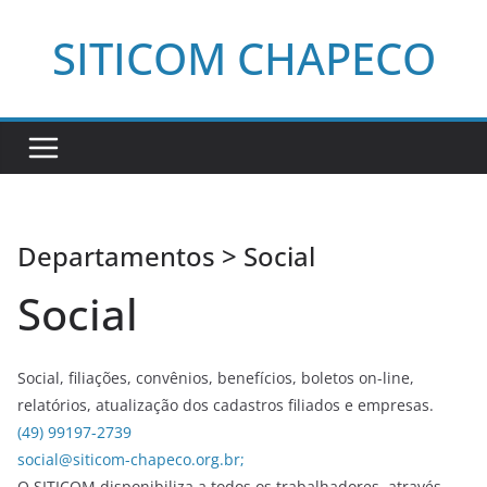
Pular
SITICOM CHAPECO
para
o
conteúdo
Departamentos > Social
Social
Social, filiações, convênios, benefícios, boletos on-line,
relatórios, atualização dos cadastros filiados e empresas.
(49) 99197-2739
social@siticom-chapeco.org.br;
O SITICOM disponibiliza a todos os trabalhadores, através