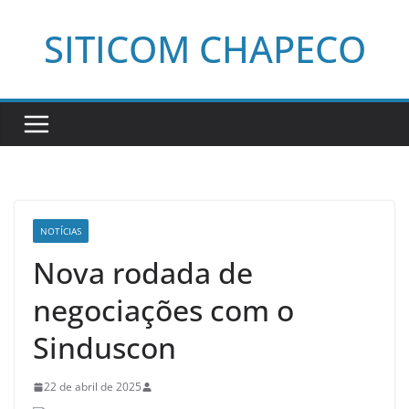
Pular
SITICOM CHAPECO
para
o
conteúdo
NOTÍCIAS
Nova rodada de
negociações com o
Sinduscon
22 de abril de 2025