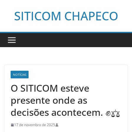
Pular
SITICOM CHAPECO
para
o
conteúdo
NOTÍCIAS
O SITICOM esteve
presente onde as
decisões acontecem. ✊⚖️
17 de novembro de 2025