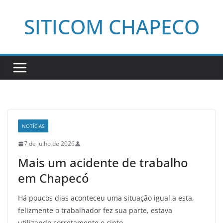
Pular
SITICOM CHAPECO
para
o
conteúdo
NOTÍCIAS
7 de julho de 2026
Mais um acidente de trabalho
em Chapecó
Há poucos dias aconteceu uma situação igual a esta,
felizmente o trabalhador fez sua parte, estava
utilizando corretamente o cinto