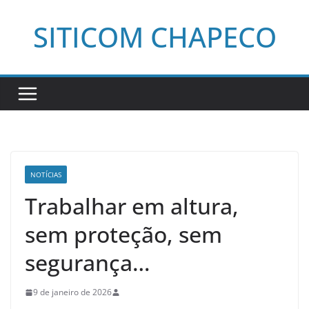
Pular
SITICOM CHAPECO
para
o
conteúdo
NOTÍCIAS
Trabalhar em altura,
sem proteção, sem
segurança…
9 de janeiro de 2026