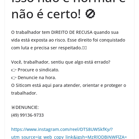
não é certo! 🚫
O trabalhador tem DIREITO DE RECUSA quando sua
vida está exposta ao risco. Esse direito foi conquistado
com luta e precisa ser respeitado.👷‍♂️
Você, trabalhador, sentiu que algo está errado?
👉 Procure o sindicato.
👉 Denuncie na hora.
O Siticom está aqui para atender, orientar e proteger o
trabalhador.
🚨DENUNCIE:
(49) 99136-9733
https://www.instagram.com/reel/DTS8UWSkfKy/?
utm_source=ig_web_copy_link&igsh=MzRlODBiNWFlZA=