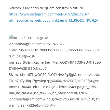
Siticom. Cuidando de quem constrói o futuro.
https://www.instagram.com/reel/DTh7ZhqEfoU/?
utm_source=ig_web_copy_link&igsh=MzRlODBiNWFlZA=
=