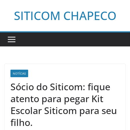
Pular
SITICOM CHAPECO
para
o
conteúdo
NOTÍCIAS
Sócio do Siticom: fique
atento para pegar Kit
Escolar Siticom para seu
filho.